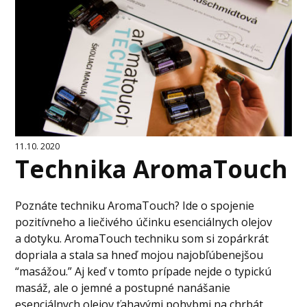
11.10. 2020
Technika AromaTouch
Poznáte techniku AromaTouch? Ide o spojenie
pozitívneho a liečivého účinku esenciálnych olejov
a dotyku. AromaTouch techniku som si zopárkrát
dopriala a stala sa hneď mojou najobľúbenejšou
“masážou.” Aj keď v tomto prípade nejde o typickú
masáž, ale o jemné a postupné nanášanie
esenciálnych olejov ťahavými pohybmi na chrbát