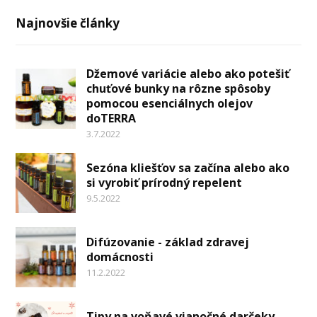
Najnovšie články
Džemové variácie alebo ako potešiť
chuťové bunky na rôzne spôsoby
pomocou esenciálnych olejov
doTERRA
3.7.2022
Sezóna kliešťov sa začína alebo ako
si vyrobiť prírodný repelent
9.5.2022
Difúzovanie - základ zdravej
domácnosti
11.2.2022
Tipy na voňavé vianočné darčeky