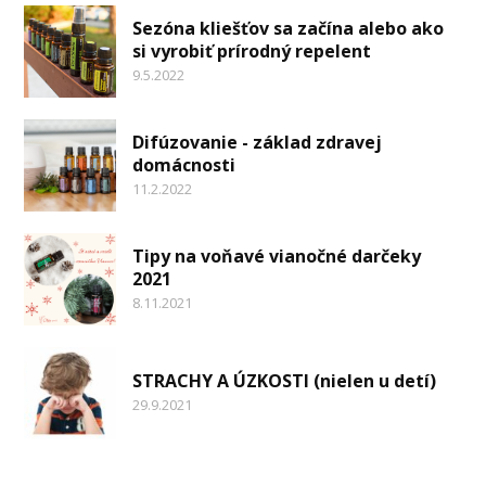
Sezóna kliešťov sa začína alebo ako
si vyrobiť prírodný repelent
9.5.2022
Difúzovanie - základ zdravej
domácnosti
11.2.2022
Tipy na voňavé vianočné darčeky
2021
8.11.2021
STRACHY A ÚZKOSTI (nielen u detí)
29.9.2021