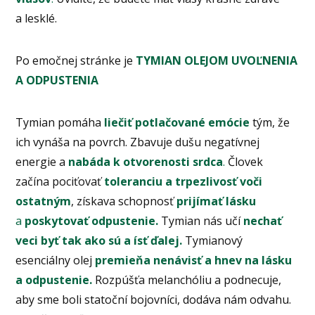
a lesklé.
Po emočnej stránke je
TYMIAN OLEJOM UVOĽNENIA
A ODPUSTENIA
Tymian pomáha
liečiť potlačované emócie
tým, že
ich vynáša na povrch. Zbavuje dušu negatívnej
energie a
nabáda k otvorenosti srdca
.
Človek
začína pociťovať
toleranciu a trpezlivosť voči
ostatným
, získava schopnosť
prijímať lásku
a
poskytovať odpustenie.
Tymian nás učí
nechať
veci byť tak ako sú a ísť ďalej.
Tymianový
esenciálny olej
premieňa nenávisť a hnev na lásku
a odpustenie.
Rozpúšťa melanchóliu a podnecuje,
aby sme boli statoční bojovníci, dodáva nám odvahu.