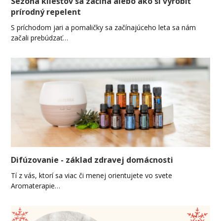
Sezóna kliešťov sa začína alebo ako si vyrobiť
prírodný repelent
S príchodom jari a pomaličky sa začínajúceho leta sa nám
začali prebúdzať…
Difúzovanie - základ zdravej domácnosti
Tí z vás, ktorí sa viac či menej orientujete vo svete
Aromaterapie…