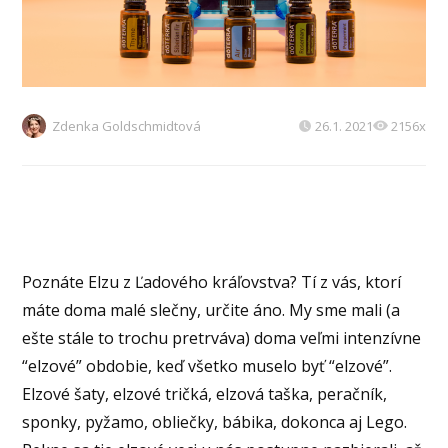
Zdenka Goldschmidtová
26.1. 2021
2156x
Poznáte Elzu z Ľadového kráľovstva? Tí z vás, ktorí
máte doma malé slečny, určite áno. My sme mali (a
ešte stále to trochu pretrváva) doma veľmi intenzívne
“elzové” obdobie, keď všetko muselo byť “elzové”.
Elzové šaty, elzové tričká, elzová taška, peračník,
sponky, pyžamo, obliečky, bábika, dokonca aj Lego.