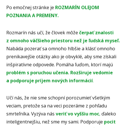
Po emočnej stránke je
ROZMARÍN OLEJOM
POZNANIA A PREMENY.
Rozmarín nás učí, že človek môže
čerpať znalosti
z omnoho väčšieho priestoru než je ľudská myseľ.
Nabáda pozerať sa omnoho hlbšie a klásť omnoho
prenikavejšie otázky ako je obvyklé, aby sme získali
inšpiratívne odpovede. Pomáha ľuďom, ktorí majú
problém s poruchou učenia. Rozširuje vedomie
a podporuje príjem nových informácií
.
Učí nás, že nie sme schopní porozumieť všetkým
veciam, pretože sa na veci pozeráme z pohľadu
smrteľníka. Vyzýva nás
veriť vo vyššiu moc
,
ďaleko
inteligentnejšiu, než sme my sami. Podporuje
pocit