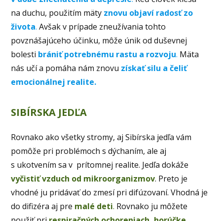
na duchu, použitím mäty
znovu objaví radosť zo
života
.
Avšak v prípade zneužívania tohto
povznášajúceho účinku, môže únik od duševnej
bolesti
brániť potrebnému rastu a rozvoju
.
Mäta
nás učí a pomáha nám znovu
získať silu a čeliť
emocionálnej realite.
SIBÍRSKA JEDĽA
Rovnako ako všetky stromy, aj Sibírska jedľa vám
pomôže pri problémoch s dýchaním, ale aj
s ukotvením sa v prítomnej realite. Jedľa dokáže
vyčistiť vzduch od mikroorganizmov
. Preto je
vhodné ju pridávať do zmesí pri difúzovaní. Vhodná je
do difizéra aj pre
malé deti
.
Rovnako ju môžete
použiť pri
respiračných ochoreniach, horúčke,