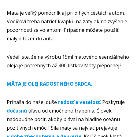
Mäta je veľký pomocník aj pri dlhých cestách autom.
Vodičovi treba natrieť kvapku na zátylok na zvýšenie
pozornosti za volantom. Prípadne môžete použiť
malý difuzér do auta.
Vedeli ste, že na výrobu 15ml mätového esenciálneho
oleja je potrebných až 400 lístkov Mäty piepornej?
MÄTA JE OLEJ RADOSTNÉHO SRDCA.
Prináša do našej duše
radosť a veselosť
.
Poskytuje
dočasnú
úľavu od emočného trápenia. Človek
nadobudne pocit, akoby plával na hladine oceánu
pozitívnych emócií. Sila mäty sa najviac prejavuje
v dobe
znechutenia a depresie
.
Keď človek klesá