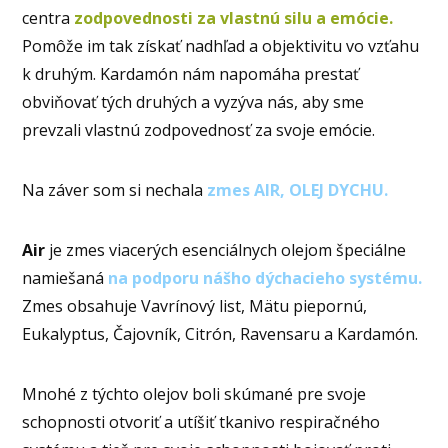
centra
zodpovednosti za vlastnú silu a emócie.
Pomôže im tak získať nadhľad a objektivitu vo vzťahu
k druhým. Kardamón nám napomáha prestať
obviňovať tých druhých a vyzýva nás, aby sme
prevzali vlastnú zodpovednosť za svoje emócie.
Na záver som si nechala
zmes AIR,
OLEJ DYCHU.
Air
je zmes viacerých esenciálnych olejom špeciálne
namiešaná
na podporu nášho dýchacieho systému.
Zmes obsahuje Vavrínový list, Mätu piepornú,
Eukalyptus, Čajovník, Citrón, Ravensaru a Kardamón.
Mnohé z týchto olejov boli skúmané pre svoje
schopnosti otvoriť a utíšiť tkanivo respiračného