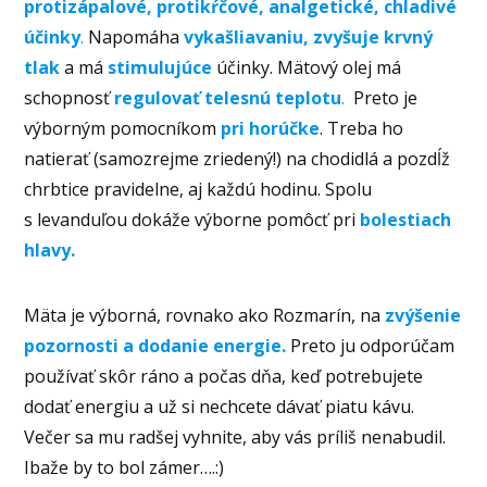
protizápalové, protikŕčové, analgetické, chladivé
účinky
.
Napomáha
vykašliavaniu, zvyšuje krvný
tlak
a má
stimulujúce
účinky. Mätový olej má
schopnosť
regulovať telesnú teplotu
.
Preto je
výborným pomocníkom
pri horúčke
. Treba ho
natierať (samozrejme zriedený!) na chodidlá a pozdĺž
chrbtice pravidelne, aj každú hodinu. Spolu
s levanduľou dokáže výborne pomôcť pri
bolestiach
hlavy.
Mäta je výborná, rovnako ako Rozmarín, na
zvýšenie
pozornosti a dodanie energie.
Preto ju odporúčam
používať skôr ráno a počas dňa, keď potrebujete
dodať energiu a už si nechcete dávať piatu kávu.
Večer sa mu radšej vyhnite, aby vás príliš nenabudil.
Ibaže by to bol zámer….:)