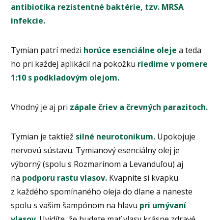
antibiotika rezistentné baktérie, tzv. MRSA
infekcie.
Tymian patrí medzi
horúce esenciálne oleje
a teda
ho pri každej aplikácií na pokožku
riedime v pomere
1:10 s podkladovým olejom.
Vhodný je aj pri
zápale čriev a črevných parazitoch.
Tymian je taktiež
silné neurotonikum.
Upokojuje
nervovú sústavu. Tymianový esenciálny olej je
výborný (spolu s Rozmarínom a Levanduľou) aj
na
podporu rastu vlasov.
Kvapnite si kvapku
z každého spomínaného oleja do dlane a naneste
spolu s vašim šampónom na hlavu
pri umývaní
vlasov
.
Uvidíte, že budete mať vlasy krásne zdravé