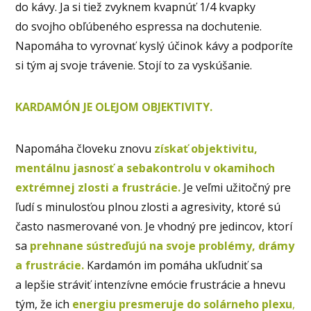
do kávy. Ja si tiež zvyknem kvapnúť 1/4 kvapky
do svojho obľúbeného espressa na dochutenie.
Napomáha to vyrovnať kyslý účinok kávy a podporíte
si tým aj svoje trávenie. Stojí to za vyskúšanie.
KARDAMÓN JE OLEJOM OBJEKTIVITY.
Napomáha človeku znovu
získať objektivitu,
mentálnu jasnosť a sebakontrolu v okamihoch
extrémnej zlosti a frustrácie.
Je veľmi užitočný pre
ľudí s minulosťou plnou zlosti a agresivity, ktoré sú
často nasmerované von. Je vhodný pre jedincov, ktorí
sa
prehnane sústreďujú na svoje problémy, drámy
a frustrácie.
Kardamón im pomáha ukľudniť sa
a lepšie stráviť intenzívne emócie frustrácie a hnevu
tým, že ich
energiu presmeruje do solárneho plexu
,