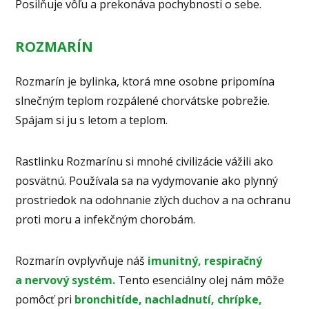
Posilňuje vôľu a prekonáva pochybnosti o sebe.
ROZMARÍN
Rozmarín je bylinka, ktorá mne osobne pripomína
slnečným teplom rozpálené chorvátske pobrežie.
Spájam si ju s letom a teplom.
Rastlinku Rozmarínu si mnohé civilizácie vážili ako
posvätnú. Používala sa na vydymovanie ako plynný
prostriedok na odohnanie zlých duchov a na ochranu
proti moru a infekčným chorobám.
Rozmarín ovplyvňuje náš
imunitný, respiračný
a nervový systém.
Tento esenciálny olej nám môže
pomôcť pri
bronchitíde, nachladnutí, chrípke,