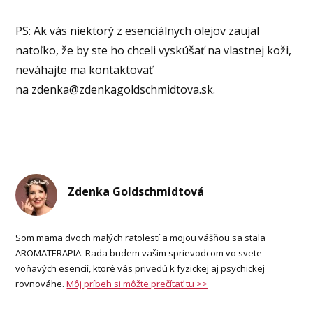
PS: Ak vás niektorý z esenciálnych olejov zaujal
natoľko, že by ste ho chceli vyskúšať na vlastnej koži,
neváhajte ma kontaktovať
na zdenka@zdenkagoldschmidtova.sk.
Zdenka Goldschmidtová
Som mama dvoch malých ratolestí a mojou vášňou sa stala
AROMATERAPIA. Rada budem vašim sprievodcom vo svete
voňavých esencií, ktoré vás privedú k fyzickej aj psychickej
rovnováhe.
Môj príbeh si môžte prečítať tu >>