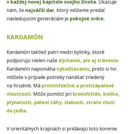
v každej novej kapitole svojho života.
Ukazuje
nám, že
najväčší dar
,
ktorý môžeme predať
nasledujúcim generáciám je
pokojné srdce.
KARDAMÓN
Kardamón taktiež patrí medzi bylinky, ktoré
podporujú nielen naše
dýchanie, ale aj trávenie
.
Kardamón napomáha
vykašliavaniu
, preto si ho
môžete v prípade potreby nanášať zriedený
na hrudník. Má
protiinfekčné a protizápalové
vlastnosti.
Môže pomôcť pri
bronchitíde, kolike,
plynatosti, pálení záhy, slabosti, strate chuti
do jedla.
V orientálnych krajinách si pridávajú toto korenie