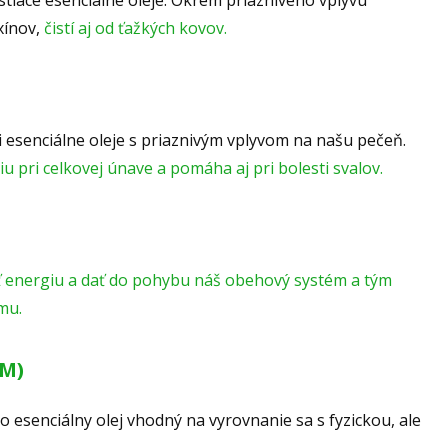
čistiace esenciálne oleje. Okrem priaznivého vplyvu
xínov,
čistí aj od ťažkých kovov.
 esenciálne oleje s priaznivým vplyvom na našu pečeň.
u pri celkovej únave a pomáha aj pri bolesti svalov.
ť energiu a dať do pohybu náš obehový systém a tým
zmu.
M)
to esenciálny olej vhodný na vyrovnanie sa s fyzickou, ale