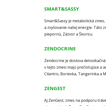
SMART&SASSY
Smart&Sassy je metabolická zmes,
a zvyšovanie našej energie. Táto z
piepornú, Zázvor a Škoricu.
ZENDOCRINE
Zendocrine je doslova detoxikačná 
v tejto zmesi majú prečisťujúce a 
Cilantro, Borievka, Tangerinka a 
ZENGEST
Aj ZenGest, zmes na podporu tráve