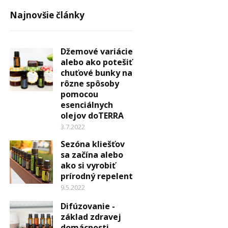
Najnovšie články
Džemové variácie
alebo ako potešiť
chuťové bunky na
rôzne spôsoby
pomocou
esenciálnych
olejov doTERRA
3.7.2022
Sezóna kliešťov
sa začína alebo
ako si vyrobiť
prírodný repelent
9.5.2022
Difúzovanie -
základ zdravej
domácnosti