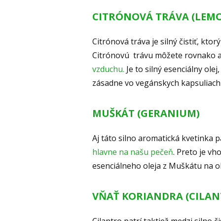
CITRÓNOVÁ TRÁVA (LEM
Citrónová tráva je silný čistiť, ktor
Citrónovú trávu môžete rovnako 
vzduchu.
Je to silný esenciálny ol
zásadne vo vegánskych kapsuliach 
MUŠKÁT (GERANIUM)
Aj táto silno aromatická kvetinka pa
hlavne na našu pečeň
. Preto je v
esenciálneho oleja z Muškátu na o
VŇAŤ KORIANDRA (CILAN