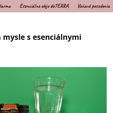
darma
Esenciálne oleje doTERRA
Voňavé posedenia
 a mysle s esenciálnymi