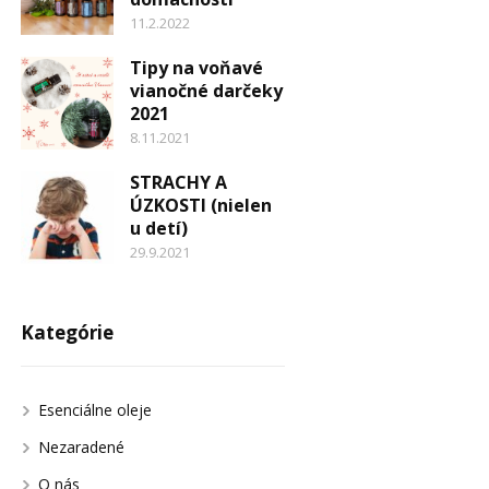
11.2.2022
Tipy na voňavé
vianočné darčeky
2021
8.11.2021
STRACHY A
ÚZKOSTI (nielen
u detí)
29.9.2021
Kategórie
Esenciálne oleje
Nezaradené
O nás