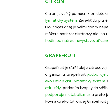
CITRÓN
Citrón je veľký pomocník pri detoxi
lymfatický systém.
Zaradiť do pitné
8kv počas dňa) je veľmi dobrý ná
môžete natierať citrónový olej na 
hodín po natretí nevystavovať dan
GRAPEFRUIT
Grapefruit je ďalší olej z citrusovej
organizmu. Grapefruit
podporuje 
ako Citrón čistí lymfatický systém.
G
celulitídy,
pridaním kvapky do vášho
podporuje metabolizmus
a preto j
Rovnako ako Citrón, aj Grapefruit j