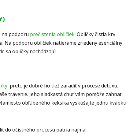
Y)
ej na podporu
prečistenia obličiek.
Obličky čistia krv
la. Na podporu obličiek natierame zriedený esenciálny
de sa obličky nachádzajú.
nky,
preto je dobré ho tiež zaradiť v procese detoxu.
aše trávenie. Jeho sladkastá chuť vám pomôže zahnať
. Namiesto obľúbeného keksíka vyskúšajte jednu kvapku
iť do očistného procesu patria najmä: