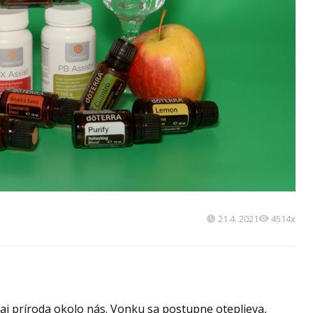
21.4. 2021
4514x
aj príroda okolo nás. Vonku sa postupne oteplieva,