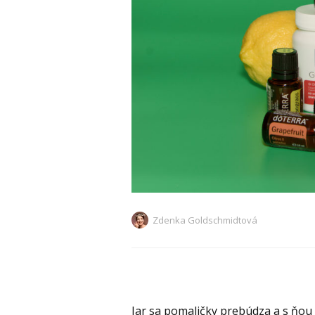
Zdenka Goldschmidtová
Jar sa pomaličky prebúdza a s ňou 