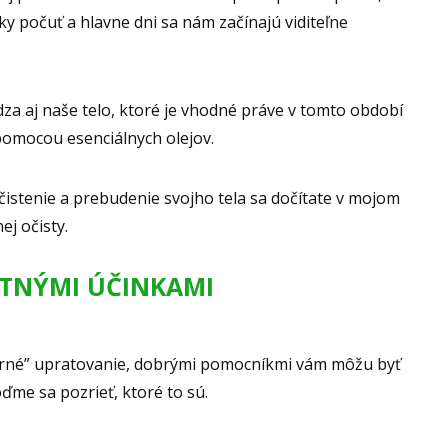
iky počuť a hlavne dni sa nám začínajú viditeľne
za aj naše telo, ktoré je vhodné práve v tomto období
 pomocou esenciálnych olejov.
očistenie a prebudenie svojho tela sa dočítate v mojom
j očisty.
ISTNÝMI ÚČINKAMI
orné” upratovanie, dobrými pomocníkmi vám môžu byť
oďme sa pozrieť, ktoré to sú.