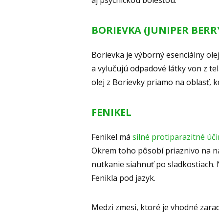
aj psychickou bolesťou.
BORIEVKA (JUNIPER BERR
Borievka je výborný esenciálny ol
a vylučujú odpadové látky von z te
olej z Borievky priamo na oblasť, k
FENIKEL
Fenikel má
silné protiparazitné úči
Okrem toho pôsobí priaznivo na n
nutkanie siahnuť po sladkostiach
Fenikla pod jazyk.
Medzi zmesi, ktoré je vhodné zarad