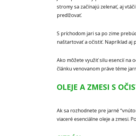
stromy sa začínajú zelenať, aj vtáč
predlžovať.
S príchodom jari sa po zime prebúd
naštartovať a očistiť. Napríklad aj
Ako môžete využiť silu esencií na 
článku venovanom práve téme jarne
OLEJE A ZMESI S OČ
Ak sa rozhodnete pre jarné “vnút
viaceré esenciálne oleje a zmesi. P