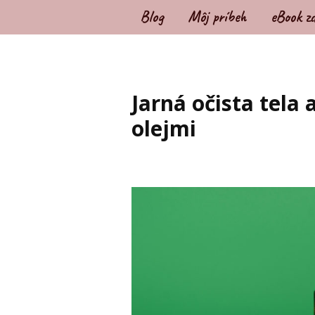
Blog
Môj príbeh
eBook z
Jarná očista tela
olejmi