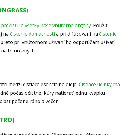
ONGRASS)
ý
prečisťuje všetky naše vnútorné orgány.
Použiť
aj na
čistenie domácnosti
a pri difúzovaní na
čistenie
ej, preto pri vnútornom užívaní ho odporúčam užívať
na to určených.
trí medzi čistiace esenciálne oleje.
Čistiace účinky má
hodné počas očistnej kúry natierať jednu kvapku
blasť pečene ráno a večer.
TRO)