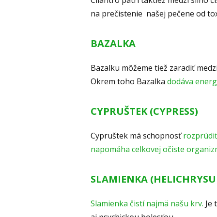
Cilantro patrí taktiež medzi silno 
na prečistenie našej pečene od to
BAZALKA
Bazalku môžeme tiež zaradiť medzi
Okrem toho Bazalka
dodáva energi
CYPRUŠTEK (CYPRESS)
Cypruštek má schopnosť
rozprúdi
napomáha celkovej očiste organi
SLAMIENKA (HELICHRYSU
Slamienka čistí najmä našu krv.
Je 