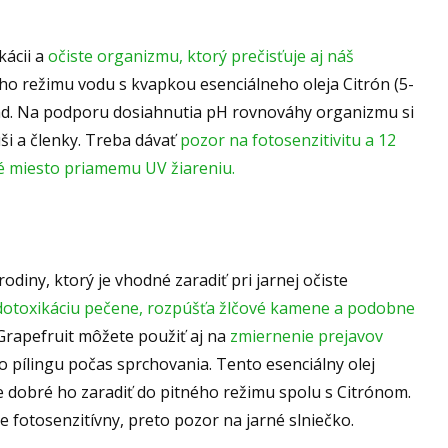
kácii a
očiste organizmu, ktorý prečisťuje aj náš
ho režimu vodu s kvapkou esenciálneho oleja Citrón (5-
pad. Na podporu dosiahnutia pH rovnováhy organizmu si
uši a členky. Treba dávať
pozor na fotosenzitivitu
a 12
é miesto priamemu UV žiareniu.
 rodiny, ktorý je vhodné zaradiť pri jarnej očiste
dotoxikáciu pečene, rozpúšťa žlčové kamene a podobne
rapefruit môžete použiť aj na
zmiernenie prejavov
 pílingu počas sprchovania. Tento esenciálny olej
e dobré ho zaradiť do pitného režimu spolu s Citrónom.
e fotosenzitívny, preto pozor na jarné slniečko.