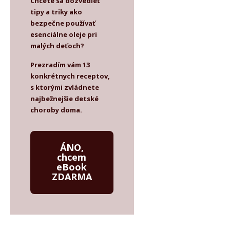
Chcete sa dozvedieť
tipy a triky ako
bezpečne používať
esenciálne oleje pri
malých deťoch?
Prezradím vám 13
konkrétnych receptov,
s ktorými zvládnete
najbežnejšie detské
choroby doma.
ÁNO,
chcem
eBook
ZDARMA